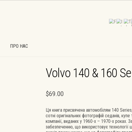
ПРО НАС
К
МІЙ ОБЛІКОВИЙ ЗАПИС
ОФОРМИТИ ЗАМОВЛЕННЯ
Volvo 140 & 160 Se
УМОВИ РОБОТИ (ДОГОВІР-ОФЕРТА)
ПРО НАС
ШПАЛЕРИ
$
69.00
Ця книга присвячена автомобілям 140 Series
сотні оригінальних фотографій седанів, купе 
компанії, виданих у 1960-х – 1970-х роках.
забезпеченню, що використовує технології ш