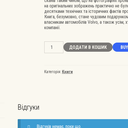
сканів таким чином, що на фотографіях прояви
на оригінальних зображень практично не бу
десятками технічних та історичних фактів про
Книга, безумовно, стане чудовим подарунком
власникам автомобілів Volvo, а також усім,
компанії.
Volvo
ДОДАТИ В КОШИК
BUY
140
&
160
Series,
P1800
Категорія:
Книги
кількість
Відгуки
Відгуків немає, поки що.