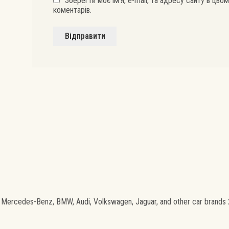
Зберегти моє ім'я, e-mail, та адресу сайту в ць
коментарів.
 Mercedes-Benz, BMW, Audi, Volkswagen, Jaguar, and other car brands