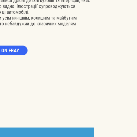
лися дрібні деталі кузовів та інтер’єрів, яких
ло видно. Ілюстрації супроводжуються
 ці автомобілі.
 усім нинішнім, колишнім та майбутнім
 хто небайдужий до класичних моделям
 ON EBAY