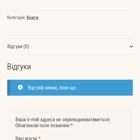
260
Series
кількість
Категорія:
Книги
Відгуки (0)
Відгуки
Відгуків немає, поки що.
Ваша e-mail адреса не оприлюднюватиметься.
Обов’язкові поля позначені
*
Ваш відгук
*