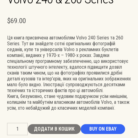
$
69.00
Ця книга присвячена автомобілям Volvo 240 Series та 260
Series. Тут ви знайдете сотні оригінальних фотографій
седанів, купе та універсалів Volvo з рекламних буклетів
компанії, виданих у 1970-х – 1980-х роках. Завдяки
спеціальному програмному забезпеченню, що використовує
технології штучного інтелекту, вдалося підвищити дозвіл
сканів таким чином, що на фотографіях проявилися дрібні
деталі кузовів та інтер’єрів, яких на оригінальних зображеннях
мало було видно. Ілюстрації супроводжуються десятками
технічних та історичних фактів про ці автомобілі.
Книга, безумовно, стане чудовим подарунком усім нинішнім,
колишнім та майбутнім власникам автомобілів Volvo, а також
усім, хто небайдужий до класичних моделей компанії.
Volvo
ДОДАТИ В КОШИК
BUY ON EBAY
240
&