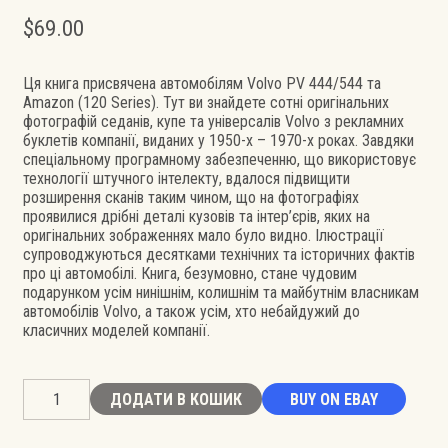
$
69.00
Ця книга присвячена автомобілям Volvo PV 444/544 та
Amazon (120 Series). Тут ви знайдете сотні оригінальних
фотографій седанів, купе та універсалів Volvo з рекламних
буклетів компанії, виданих у 1950-х – 1970-х роках. Завдяки
спеціальному програмному забезпеченню, що використовує
технології штучного інтелекту, вдалося підвищити
розширення сканів таким чином, що на фотографіях
проявилися дрібні деталі кузовів та інтер’єрів, яких на
оригінальних зображеннях мало було видно. Ілюстрації
супроводжуються десятками технічних та історичних фактів
про ці автомобілі. Книга, безумовно, стане чудовим
подарунком усім нинішнім, колишнім та майбутнім власникам
автомобілів Volvo, а також усім, хто небайдужий до
класичних моделей компанії.
Volvo
ДОДАТИ В КОШИК
BUY ON EBAY
PV
444
&