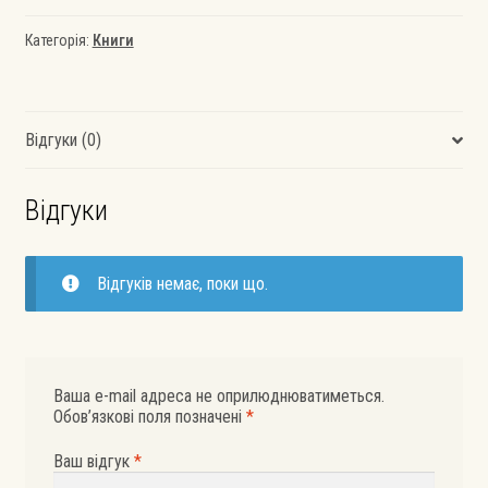
Amazon
кількість
Категорія:
Книги
Відгуки (0)
Відгуки
Відгуків немає, поки що.
Ваша e-mail адреса не оприлюднюватиметься.
Обов’язкові поля позначені
*
Ваш відгук
*