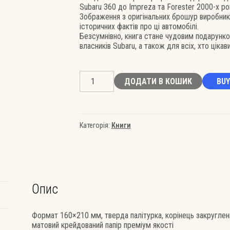
Subaru 360 до Impreza та Forester 2000-х рок
Зображення з оригінальних брошур виробник
історичних фактів про ці автомобілі.
Безсумнівно, книга стане чудовим подарунком
власників Subaru, а також для всіх, хто цікав
Subaru
ДОДАТИ В КОШИК
BUY
Impreza
&
Forester
Hardcover
book
Категорія:
Книги
–
Carʼs
history
кількість
Опис
Формат 160×210 мм, тверда палітурка, корінець закруглени
матовий крейдований папір преміум якості