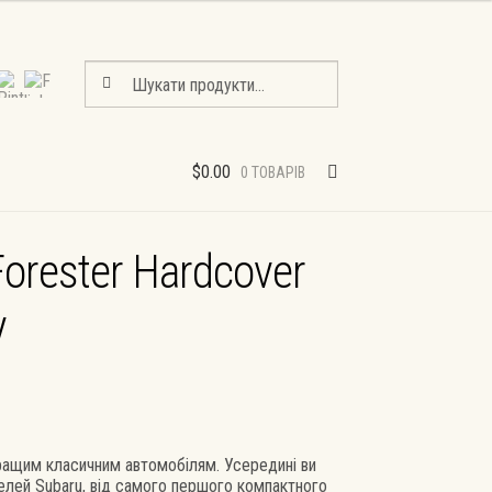
Шукати:
Шукати
$
0.00
0 ТОВАРІВ
Forester Hardcover
y
кращим класичним автомобілям. Усередині ви
елей Subaru, від самого першого компактного