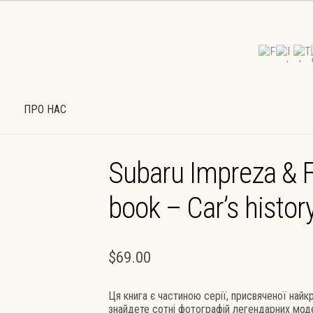
ПРО НАС
К
МІЙ ОБЛІКОВИЙ ЗАПИС
ОФОРМИТИ ЗАМОВЛЕННЯ
Subaru Impreza & 
УМОВИ РОБОТИ (ДОГОВІР-ОФЕРТА)
ПРО НАС
ШПАЛЕРИ
book – Carʼs histor
$
69.00
Ця книга є частиною серії, присвяченої най
знайдете сотні фотографій легендарних мод