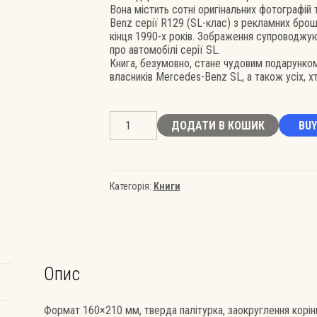
Вона містить сотні оригінальних фотографій
Benz серії R129 (SL-клас) з рекламних брош
кінця 1990-х років. Зображення супроводжую
про автомобілі серії SL.
Книга, безумовно, стане чудовим подарунком 
власників Mercedes-Benz SL, а також усіх, 
Mercedes-
ДОДАТИ В КОШИК
BUY
Benz
R129
Hardcover
book
–
Категорія:
Книги
Car’s
history
кількість
Опис
Формат 160×210 мм, тверда палітурка, заокруглення корінц