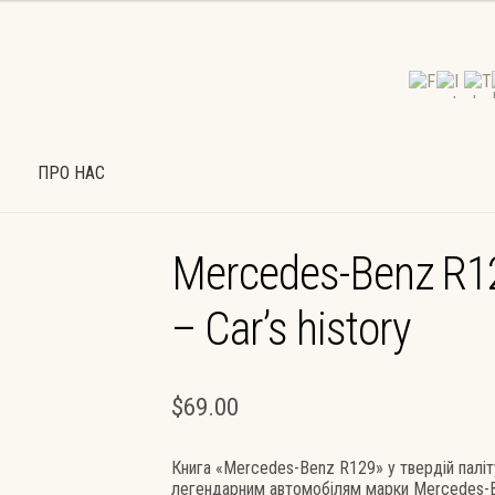
ПРО НАС
К
МІЙ ОБЛІКОВИЙ ЗАПИС
ОФОРМИТИ ЗАМОВЛЕННЯ
Mercedes-Benz R1
УМОВИ РОБОТИ (ДОГОВІР-ОФЕРТА)
ПРО НАС
ШПАЛЕРИ
– Car’s history
$
69.00
Книга «Mercedes-Benz R129» у твердій паліту
легендарним автомобілям марки Mercedes-