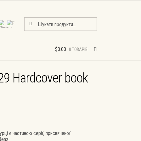
Шукати:
Шукати
$
0.00
0 ТОВАРІВ
29 Hardcover book
рці є частиною серії, присвяченої
Benz.